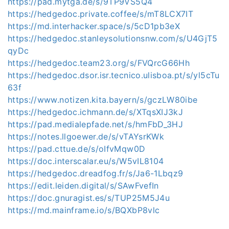
https://pad.mytga.de/s/9TP9VS5Q4
https://hedgedoc.private.coffee/s/mT8LCX7IT
https://md.interhacker.space/s/5cD1pb3eX
https://hedgedoc.stanleysolutionsnw.com/s/U4GjT5
qyDc
https://hedgedoc.team23.org/s/FVQrcG66Hh
https://hedgedoc.dsor.isr.tecnico.ulisboa.pt/s/yl5cTu
63f
https://www.notizen.kita.bayern/s/gczLW80ibe
https://hedgedoc.ichmann.de/s/XTqsXIJ3kJ
https://pad.medialepfade.net/s/hmFbD_3HJ
https://notes.llgoewer.de/s/vTAYsrKWk
https://pad.cttue.de/s/oIfvMqw0D
https://doc.interscalar.eu/s/W5vIL8104
https://hedgedoc.dreadfog.fr/s/Ja6-1Lbqz9
https://edit.leiden.digital/s/SAwFvefIn
https://doc.gnuragist.es/s/TUP25M5J4u
https://md.mainframe.io/s/BQXbP8vlc