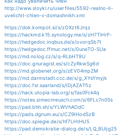
как надо увеличить член
http://www.sloyki.ru/userfiles/5592-realno-li-
uvelichit-chlen-v-domashnikh.xml
https://dok.kompot.si/s/zDXzt6Jrqz
https://hackmd.k15.synology.me/s/zH7TiHrF-
https://hedgedoc.inqbus.de/s/ovorqSb7t
https://hedgedoc.ffmuc.net/s/0uneTO-SUa
https://md.nolog.cz/s/q-RLbHT9U
https://doc.gnuragist.es/s/cZyRkwSg6d
https://md.globenet.org/s/zEV04mpZM
https://md.darmstadt.ccc.de/s/g_XYsYmyjk
https://doc.fsr.saarland/s/lDjAZATfiz
https://hack.utopia-lab.org/s/fas0Fck4q
https://notes.simeonreusch.com/s/6FLc7n0Ss
https://pad.bhh.sh/s/YLWVhAOdC
https://pads.dgnum.eu/s/CZ9IHodSzB
https://doc.spiegie.de/s/hf7LHtHU5
https://pad.demokratie-dialog.de/s/LQ_BUijg25