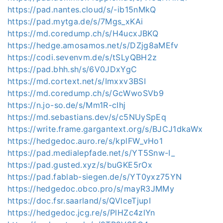
https://pad.nantes.cloud/s/-ib15nMkQ
https://pad.mytga.de/s/7Mgs_xKAi
https://md.coredump.ch/s/H4ucxJBKQ
https://hedge.amosamos.net/s/DZjg8aMEfv
https://codi.sevenvm.de/s/tSLyQBH2z
https://pad.bhh.sh/s/6V0JDxYgC
https://md.cortext.net/s/Imxxv3BSI
https://md.coredump.ch/s/GcWwoSVb9
https://n.jo-so.de/s/Mm1R-cIhj
https://md.sebastians.dev/s/c5NUySpEq
https://write.frame.gargantext.org/s/BJCJ1dkaWx
https://hedgedoc.auro.re/s/kplFW_vHo1
https://pad.medialepfade.net/s/YT5Snw-I_
https://pad.gusted.xyz/s/buGKE5rOx
https://pad.fablab-siegen.de/s/YT0yxz75YN
https://hedgedoc.obco.pro/s/mayR3JMMy
https://doc.fsr.saarland/s/QVlceTjupI
https://hedgedoc.jcg.re/s/PlHZc4zlYn