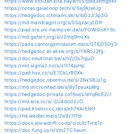
https://www.notizen.kita.bayern/s/pBe3emgbKF
https://notas.gaiacoop.tech/s/Ssj9kjwUg
https://hedgedoc.ichmann.de/s/ibDzJI3p3G
https://md.mandragot.org/s/5SqzacyLDR
https://pad.sra.uni-hannover.de/s/FGWr0oXY8c
https://md.gafert.org/s/JZmq9mLXs
https://pads.cantorgymnasium.de/s/GTEj05Oy3
https://hedgedoc.et.aksw.org/s/YXRoJ3fg-
https://doc.neutrinet.be/s/hZjOo7qjuO
https://md.sigma2.no/s/z1t74pjHp
https://pad.hxx.cz/s/E7CkLrR0Xk
https://hedgedoc.obermui.de/s/2NxS8Jji1g
https://md.micronited.de/s/ByTpyukpWg
https://hedgedoc.private.coffee/s/eYqRoEZcl
https://md.eris.cc/s/-DJ4dod2JO
https://pad.koeln.ccc.de/s/eh7XArENO
https://hd.wedler.me/s/Ze9v1f7di
https://docs.snowdrift.coop/s/sUUTvra7z
https://doc.fung.uy/s/VmZTC3aum