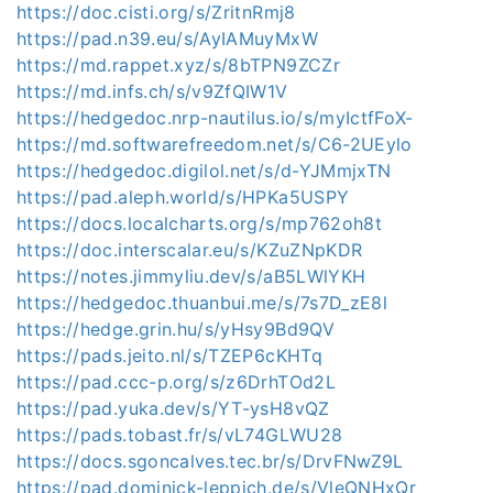
https://doc.cisti.org/s/ZritnRmj8
https://pad.n39.eu/s/AyIAMuyMxW
https://md.rappet.xyz/s/8bTPN9ZCZr
https://md.infs.ch/s/v9ZfQIW1V
https://hedgedoc.nrp-nautilus.io/s/myIctfFoX-
https://md.softwarefreedom.net/s/C6-2UEylo
https://hedgedoc.digilol.net/s/d-YJMmjxTN
https://pad.aleph.world/s/HPKa5USPY
https://docs.localcharts.org/s/mp762oh8t
https://doc.interscalar.eu/s/KZuZNpKDR
https://notes.jimmyliu.dev/s/aB5LWlYKH
https://hedgedoc.thuanbui.me/s/7s7D_zE8l
https://hedge.grin.hu/s/yHsy9Bd9QV
https://pads.jeito.nl/s/TZEP6cKHTq
https://pad.ccc-p.org/s/z6DrhTOd2L
https://pad.yuka.dev/s/YT-ysH8vQZ
https://pads.tobast.fr/s/vL74GLWU28
https://docs.sgoncalves.tec.br/s/DrvFNwZ9L
https://pad.dominick-leppich.de/s/VleQNHxQr