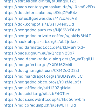
https://edit.leiden.digital/s/Beng9LTZ3
https://pads.cantorgymnasium.de/s/L0nmSvBDx
https://doc.interscalar.eu/s/DiqZPeE4z
https://notes.llgoewer.de/s/47cx7euA8
https://dok.kompot.si/s/6sT84en3Ud
https://hedgedoc.auro.re/s/Nj8SVxDLgh
https://hedgedoc.private.coffee/s/jbkHy8H4Z
https://hack.utopia-lab.org/s/aL2jrdazt
https://md.darmstadt.ccc.de/s/kLMaiYrXd-
https://pads.dgnum.eu/s/Qncphl23b7
https://pad.demokratie-dialog.de/s/w_VaTeglU1
https://md.gafert.org/s/YXDU62M4i
https://doc.gnuragist.es/s/CQ42cQD2sI
https://md.mandragot.org/s/uUDs99K_uC
https://hedgedoc.obco.pro/s/rDzMeLo5t
https://om-office.de/s/H120ZgNeMl
https://doc.cisti.org/s/IJzbF4OTov
https://docs.snowdrift.coop/s/hkc56hwbm
https://md.coredump.ch/s/JeWETFIUd