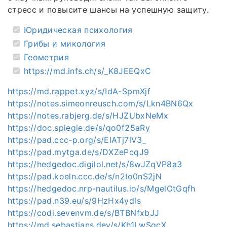
стресс и повысите шансы на успешную защиту.
Юридическая психология
Грибы и микология
Геометрия
https://md.infs.ch/s/_K8JEEQxC
https://md.rappet.xyz/s/IdA-SpmXjf
https://notes.simeonreusch.com/s/Lkn4BN6Qx
https://notes.rabjerg.de/s/HJZUbxNeMx
https://doc.spiegie.de/s/qo0f25aRy
https://pad.ccc-p.org/s/ElATj7lV3_
https://pad.mytga.de/s/DXZePcqJ9
https://hedgedoc.digilol.net/s/8wJZqVP8a3
https://pad.koeln.ccc.de/s/n2Io0nS2jN
https://hedgedoc.nrp-nautilus.io/s/MgelOtGqfh
https://pad.n39.eu/s/9HzHx4ydls
https://codi.sevenvm.de/s/BTBNfxbJJ
https://md.sebastians.dev/s/Kh1LwSgcX