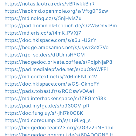
https://notas.laotra.red/s/vBRivkkBhR
https://hackmd.openmole.org/s/Vftg0F5zw
https://md.nolog.cz/s/5njHvis7u
https://pad.dominick-leppich.de/s/zW5OnvrBm
https://md.eris.cc/s/i4mK_PVXj7
https://doc.hkispace.com/s/s6ui-U2nY
https://hedge.amosamos.net/s/Jywr3eX7Vo
https://n.jo-so.de/s/dUUmsHYCM
https://hedgedoc.private.coffee/s/PbjpNjaP8
https://pad.medialepfade.net/s/buO9oWFFi
https://md.cortext.net/s/2d6mENLm1V
https://doc.hkispace.com/s/GS-CknpFY
https://pads.tobast.fr/s/RCCswVOAe1
https://md.interhacker.space/s/fZEGmYi3k
https://pad.mytga.de/s/p930GV-pR
https://doc.fung.uy/s/-jhl7k0C8K
https://md.coredump.ch/s/rjt9Lvg_s
https://hedgedoc.team23.org/s/G3v2bNEdhx
https://hedgedoc.obermui.de/s/60ADOCNEJt