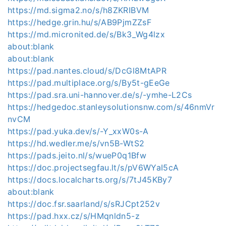
https://md.sigma2.no/s/h8ZKRIBVM
https://hedge.grin.hu/s/AB9PjmZZsF
https://md.micronited.de/s/Bk3_Wg4lzx
about:blank
about:blank
https://pad.nantes.cloud/s/DcGl8MtAPR
https://pad.multiplace.org/s/By5t-gEeGe
https://pad.sra.uni-hannover.de/s/-ymhe-L2Cs
https://hedgedoc.stanleysolutionsnw.com/s/46nmVr
nvCM
https://pad.yuka.dev/s/-Y_xxW0s-A
https://hd.wedler.me/s/vn5B-WtS2
https://pads.jeito.nl/s/wueP0q1Bfw
https://doc.projectsegfau.lt/s/pV6WYaI5cA
https://docs.localcharts.org/s/7tJ45KBy7
about:blank
https://doc.fsr.saarland/s/sRJCpt252v
https://pad.hxx.cz/s/HMqnldn5-z