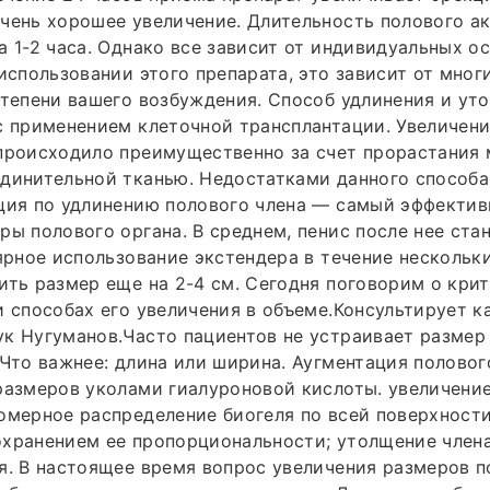
чень хорошее увеличение. Длительность полового а
а 1-2 часа. Однако все зависит от индивидуальных о
 использовании этого препарата, это зависит от мног
степени вашего возбуждения. Способ удлинения и ут
с применением клеточной трансплантации. Увеличен
 происходило преимущественно за счет прорастания
динительной тканью. Недостатками данного способа,
ация по удлинению полового члена — самый эффекти
ры полового органа. В среднем, пенис после нее ста
лярное использование экстендера в течение нескольк
ить размер еще на 2-4 см. Сегодня поговорим о кри
и способах его увеличения в объеме.Консультирует к
к Нугуманов.Часто пациентов не устраивает размер
 Что важнее: длина или ширина. Аугментация половог
размеров уколами гиалуроновой кислоты. увеличение
омерное распределение биогеля по всей поверхности
охранением ее пропорциональности; утолщение член
я. В настоящее время вопрос увеличения размеров п