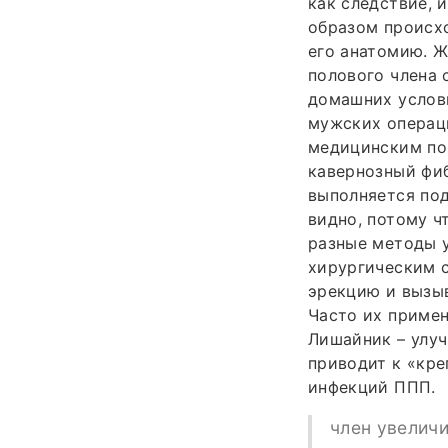
как следствие, 
образом происхо
его анатомию. 
полового члена 
домашних услови
мужских операци
медицинским по
кавернозный фиб
выполняется под
видно, потому ч
разные методы у
хирургическим 
эрекцию и вызыв
Часто их примен
Лишайник – улуч
приводит к «кр
инфекций ППП.
член увеличи