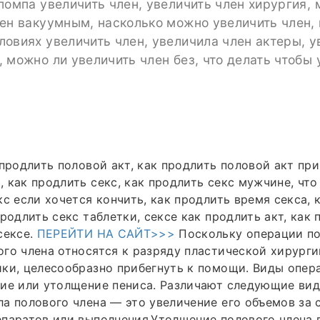
помпа увеличить член, увеличить член хирургия,
ен вакуумным, насколько можно увеличить член,
овиях увеличить член, увеличила член актеры, у
 можно ли увеличить член без, что делать чтобы 
 продлить половой акт, как продлить половой акт пр
 как продлить секс, как продлить секс мужчине, что
кс если хочется кончить, как продлить время секса, 
продлить секс таблетки, сексе как продлить акт, как
сексе.
ПЕРЕЙТИ НА САЙТ>>>
Поскольку операции п
го члена относятся к разряду пластической хирургии
ки, целесообразно прибегнуть к помощи. Виды опер
ие или утолщение пениса. Различают следующие вид
а полового члена — это увеличение его объемов за 
паратов или выполнения.Утолщение полового члена 