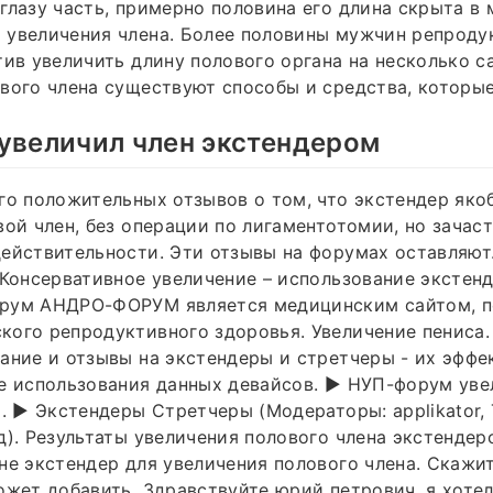
глазу часть, примерно половина его длина скрыта в 
 увеличения члена. Более половины мужчин репроду
тив увеличить длину полового органа на несколько с
вого члена существуют способы и средства, которы
увеличил член экстендером
го положительных отзывов о том, что экстендер яко
вой член, без операции по лигаментотомии, но зачас
ействительности. Эти отзывы на форумах оставляют
 Консервативное увеличение – использование экстен
рум АНДРО-ФОРУМ является медицинским сайтом, 
ого репродуктивного здоровья. Увеличение пениса.
ание и отзывы на экстендеры и стретчеры - их эффе
е использования данных девайсов. ► НУП-форум уве
). ► Экстендеры Стретчеры (Модераторы: applikator, T
д). Результаты увеличения полового члена экстендер
не экстендер для увеличения полового члена. Скажи
ожет добавить. Здравствуйте юрий петрович, я хотел