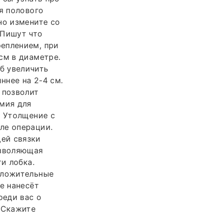
я полового
но измените со
.Пишут что
еплением, при
см в диаметре.
б увеличить
ннее на 2-4 см.
 позволит
омия для
. Утолщение с
ле операции.
ей связки
озволяющая
и лобка.
оложительные
е нанесёт
реди вас о
 Скажите