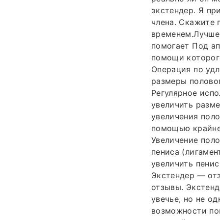
экстендер. Я пр
члена. Скажите 
временем.Лучше 
помогает Под ап
помощи которого
Операция по уд
размеры половог
Регулярное испо
увеличить разме
увеличения поло
помощью крайней
Увеличение пол
пениса (лигамен
увеличить пенис
Экстендер — отз
отзывы. Экстенд
увечье, но не о
возможности пов