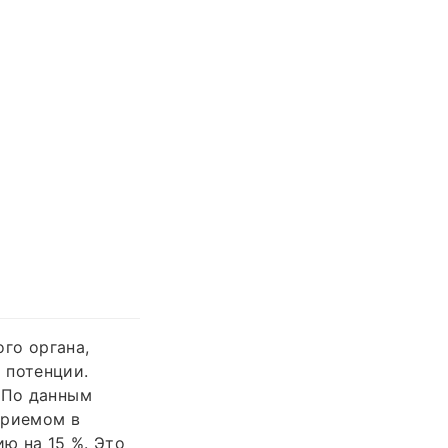
ого органа,
 потенции.
. По данным
приемом в
ию на 15 %. Это