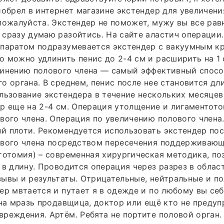
иобрел в интернет магазине экстендер для увеличени
пожалуйста. Экстендер не поможет, мужу вы все рав
сразу думаю разойтись. На сайте аластич операции
паратом подразумевается экстендер с вакуумным кр
 можно удлинить пенис до 2-4 см и расширить на 1 
линению полового члена — самый эффективный спосо
о органа. В среднем, пенис после нее становится дли
льзование экстендера в течение нескольких месяцев
р еще на 2-4 см. Операция утолщение и лигаментот
вого члена. Операция по увеличению полового члена
 плоти. Рекомендуется использовать экстендер пос
ового члена посредством пересечения поддерживающ
тотомия) – современная хирургическая методика, п
 в длину. Проводится операция через разрез в област
ывы и результаты. Отрицательные, нейтральные и п
ер мвтается и путает я в одежде и по любому вы себ
дна мразь продавщица, доктор или ещё кто не предуп
реждения. Артём. Ребята не портите половой орган.