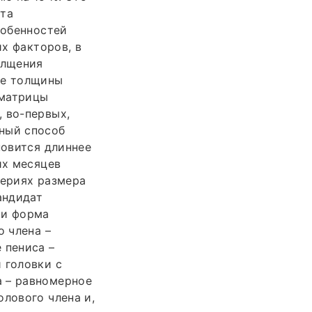
кта
собенностей
их факторов, в
олщения
ие толщины
 матрицы
 во-первых,
вный способ
новится длиннее
их месяцев
териях размера
андидат
 и форма
о члена –
 пениса –
 головки с
а – равномерное
олового члена и,