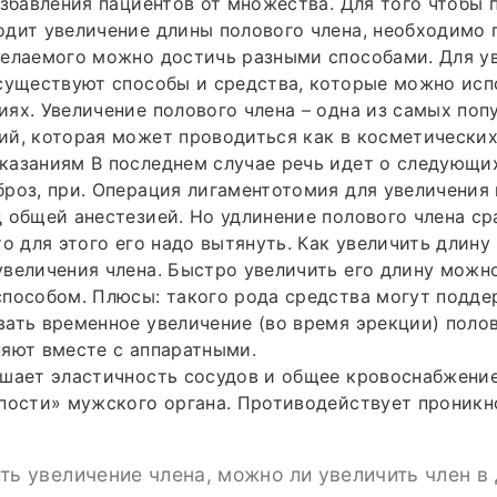
избавления пациентов от множества. Для того чтобы 
дит увеличение длины полового члена, необходимо 
Желаемого можно достичь разными способами. Для у
существуют способы и средства, которые можно исп
ях. Увеличение полового члена – одна из самых поп
й, которая может проводиться как в косметических 
казаниям В последнем случае речь идет о следующи
роз, при. Операция лигаментотомия для увеличения 
 общей анестезией. Но удлинение полового члена ср
то для этого его надо вытянуть. Как увеличить длину
величения члена. Быстро увеличить его длину можн
способом. Плюсы: такого рода средства могут подд
ать временное увеличение (во время эрекции) полов
яют вместе с аппаратными.
шает эластичность сосудов и общее кровоснабжение 
епости» мужского органа. Противодействует проник
ть увеличение члена, можно ли увеличить член в