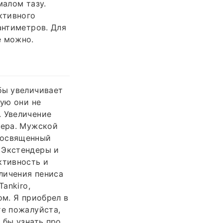
малом тазу.
ктивного
антиметров. Для
е можно.
бы увеличивает
тую они не
. Увеличение
дера. Мужской
посвященный
 Экстендеры и
ктивность и
личения пениса
ankiro,
ом. Я приобрел в
те пожалуйста,
 бы узнать про