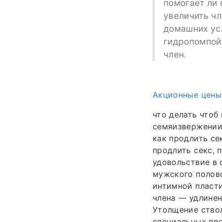
помогает ли 
увеличить чл
домашних усл
гидропомпой,
член.
Акционные цены
что делать чтоб
семяизвержении,
как продлить се
продлить секс, 
удовольствие в 
мужского полово
интимной пласти
члена — удлинен
Утолщение ствол
специальных пре