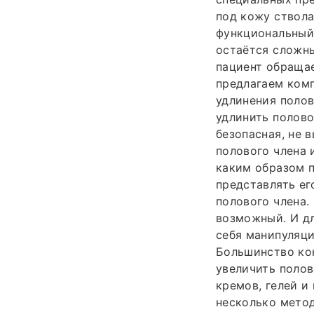
под кожу ствола
функциональный 
остаётся сложны
пациент обращае
предлагаем комп
удлинения полов
удлинить полово
безопасная, не 
полового члена и
каким образом п
представлять ег
полового члена.
возможный. И дл
себя манипуляци
Большинство ко
увеличить полов
кремов, гелей и
несколько метод