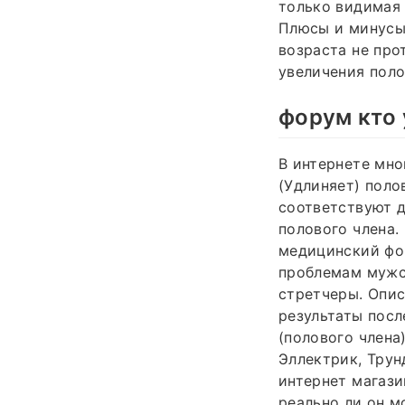
только видимая 
Плюсы и минусы
возраста не про
увеличения поло
форум кто 
В интернете мно
(Удлиняет) поло
соответствуют д
полового члена.
медицинский фо
проблемам мужск
стретчеры. Опис
результаты посл
(полового члена
Эллектрик, Трун
интернет магази
реально ли он м