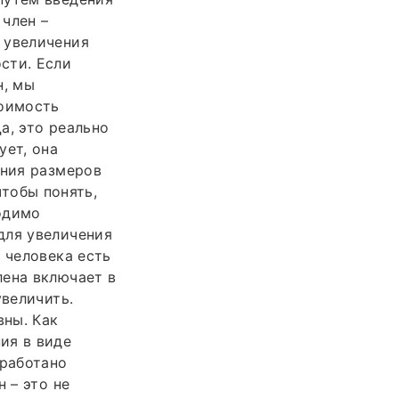
член –
 увеличения
сти. Если
н, мы
тоимость
а, это реально
ует, она
ения размеров
чтобы понять,
одимо
для увеличения
 человека есть
лена включает в
увеличить.
вны. Как
ия в виде
зработано
 – это не