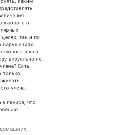
понять, каким
представлять
величения
ользовать в
улярных
целях, так и по
х нарушениях:
полового члена
азу визуально не
 члена? Есть
о только
ерживать
ого члена.
в пенисе, что
новению
 домашних,