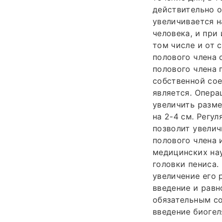
действительно о
увеличивается н
человека, и при
том числе и от 
полового члена 
полового члена
собственной сое
является. Опер
увеличить разме
на 2-4 см. Регу
позволит увелич
полового члена 
медицинских нау
головки пениса.
увеличение его 
введение и равн
обязательным с
введение биогел