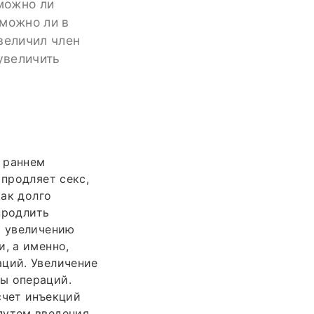
 можно ли
 можно ли в
величил член
увеличить
и раннем
 продляет секс,
как долго
 продлить
о увеличению
, а именно,
аций. Увеличение
ы операций.
счет инъекций
путем введения