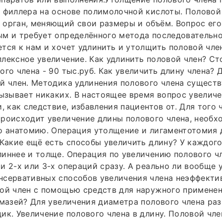
 филлера на основе полимолочной кислоты. Половой 
орган, меняющий свои размеры и объём. Вопрос его
м и требует определённого метода последовательно
тся к нам и хочет удлинить и утолщить половой чле
лексное увеличение. Как удлинить половой член? С
ого члена - 90 тыс.руб. Как увеличить длину члена? Д
й член. Методика удлинения полового члена существ
вызывает никаких. В настоящее время вопрос увелич
, как следствие, избавления пациентов от. Для того 
роисходит увеличение длины полового члена, необх
о анатомию. Операция утолщение и лигаментотомия 
 Какие ещё есть способы увеличить длину? У каждого
иннее и толще. Операция по увеличению полового ч
и 2-х или 3-х операций сразу. А реально ли вообще 
нсервативных способов увеличения члена неэффекти
ой член с помощью средств для наружного применен
 мазей? Для увеличения диаметра полового члена ра
ик. Увеличение полового члена в длину. Половой член