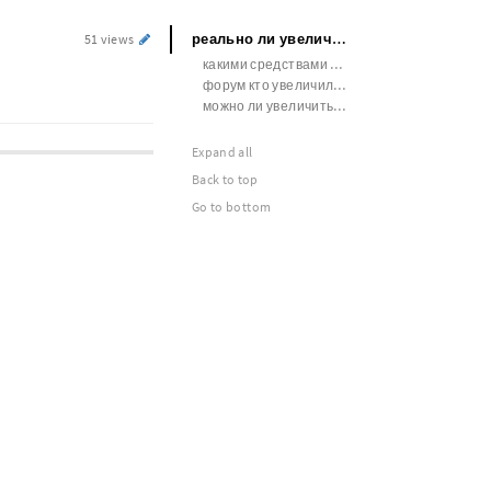
реально ли увеличить половой член
51 views
какими средствами можно увеличить член
форум кто увеличил член экстендером
можно ли увеличить член гелем
Expand all
Back to top
Go to bottom