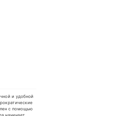
ичной и удобной
юрократические
член с помощью
ла начинает