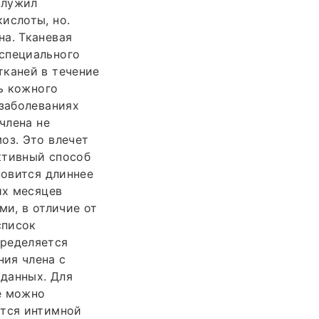
служил
ислоты, но.
на. Тканевая
 специального
тканей в течение
ть кожного
 заболеваниях
члена не
оз. Это влечет
ктивный способ
новится длиннее
их месяцев
ми, в отличие от
список
пределяется
ия члена с
данных. Для
е можно
ется интимной