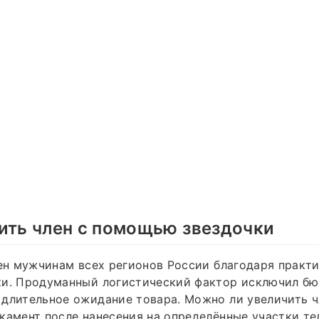
ить член с помощью звездочки
пен мужчинам всех регионов России благодаря практ
ки. Продуманный логистический фактор исключил б
 длительное ожидание товара. Можно ли увеличить 
камент после нанесения на определённые участки те