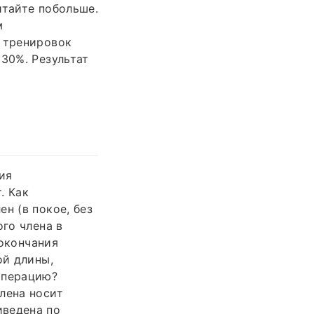
итайте побольше.
м
в тренировок
 30%. Результат
ия
. Как
н (в покое, без
ого члена в
 окончания
ой длины,
операцию?
лена носит
иведена по