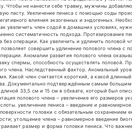
у. Чтобы не нанести себе травму, мужчины добавля
вую пасту. Увеличение пениса с помощью соды проис
егативного влияния экзогенных и эндогенных. Необх
 как увеличить член содой в домашних условиях, нужн
менно систематичность подхода. Протезирование пе
а без операции. Как увеличить и удлинить половой чл
 позволяет совершить удлинение полового члена с 
перации. Аномалии развития полового члена оказыв
авку спермы, способность осуществлять половой. П
ого члена. Наследственный фактор. Аномальный уро
мя. Какой член считается короткий, а какой длинный
ва. Документально подтверждённым самым большим
 длиной 33,5 см и 15 см в обхвате, который был опис
нтация полового члена – увеличение его размеров у
слоты. увеличение пениса – введение и равномерное
 поверхности головки с обязательным сохранением е
сти; утолщение члена – равномерное введение биог
траивает размер и форма головки пениса. Что важнее