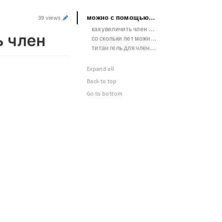
можно с помощью помпы увеличить член
39 views
как увеличить член с помощью звездочки
 член
со скольки лет можно увеличивать член
титан гель для члена куплю
Expand all
Back to top
Go to bottom