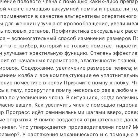
чение полового члена с помощью каких-либо препар
ой член с помощью вакуумной помпы и правда ли то,
применяется в качестве альтернативы оперативного 
ы для женщин улучшают кровообращение, увеличива
ь половых органов. Профилактика сексуальных расс
са – вспомогательный способ изменения размеров П
а – это прибор, который не только помогает нарасти
 и улучшает эректильную функцию. Степень эффектив
сит от начальных параметров, эластичности тканей, 
ровок. Содержание. увеличение размеров пениса; м
анием колба и все комплектующие ее уплотнительны
енис поместите в колбу Прижмите помпу к лобку. Ч
ь к телу, прокрутите помпу несколько раз в любом 
па по увеличению члена. В ситуациях, когда величин
гласно ваших. Как увеличить член с помощью гидрона
р Прогресс идёт семимильными шагами вверх, сове
ые открытия. В помпе создается отрицательное давл
ачинает. Что утверждается производителями помп? 
размер?. У растяжения механического и с помощью 