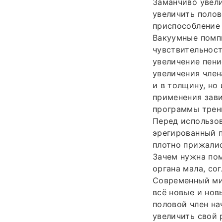
Заманчиво увели
увеличить полов
приспособление 
Вакуумные помп
чувствительност
увеличение пени
увеличения член
и в толщину, но
применения зави
программы трени
Перед использов
эрегированный п
плотно прижалис
Зачем нужна пом
органа мала, со
Современный ми
всё новые и нов
половой член н
увеличить свой 