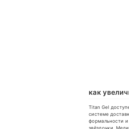
как увелич
Titan Gel досту
системе достав
формальности и
звёздочки. Меди