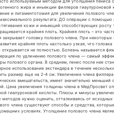
часто используемым методом для утолщения пениса 
огенного жира и иньекции филлеров гиаулуроновой к
ние и лигаментотомия для увеличения полового чле
 максимального результата: ДО операции с помощью
стягивания кожи и инъекций способствующих росту 
аращивается крайняя плоть. Крайняя плоть – это час
я закрывает головку полового члена. При некоторых
азвития крайняя плоть настолько узкая, что головка 
 открывается не полностью. Болезнь называется фим
перация по удлинению полового члена — самый эффе
ры полового органа. В среднем, пенис после нее ста
лярное использование экстендера в течение нескольк
ить размер еще на 2-4 см. Увеличение члена филлера
ических вмешательств, имеет значительно меньший 
ий. Цена увеличения толщины члена в МедПросвет о
ой гиалуроновой кислоты. Плюсы и минусы увеличен
методов нужно оценить, отталкиваясь от исходных 
вого члена существуют способы и средства, которы
домашних условиях. Утолщение полового члена явля