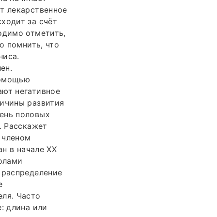
ют лекарственное
ходит за счёт
одимо отметить,
о помнить, что
ниса.
ен.
помощью
ают негативное
ричины развития
вень половых
. Расскажет
 членом
ан в начале ΧΧ
колами
 распределение
е
еля. Часто
: длина или