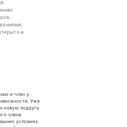
я.
чению
ров.
ованиями,
открыто и
чаю и член у
возможности. Уже
аю новую подругу
ого члена
ашних условиях.