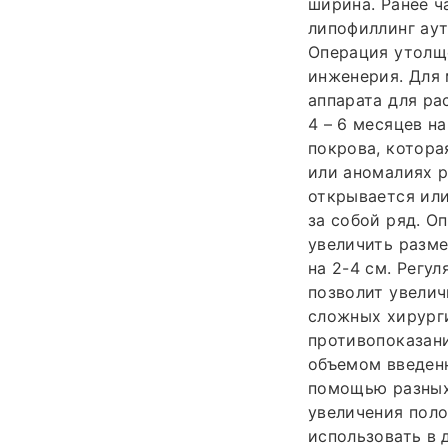
ширина. Ранее 
липофиллинг аут
Операция утолще
инженерия. Для
аппарата для ра
4 – 6 месяцев н
покрова, котора
или аномалиях р
открывается или
за собой ряд. О
увеличить разме
на 2-4 см. Регу
позволит увелич
сложных хирург
противопоказан
объемом введенн
помощью разных 
увеличения поло
использовать в 