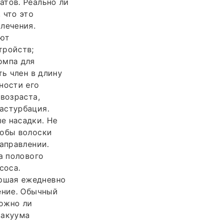
атов. Реально ли
 что это
лечения.
ют
тройств;
омпа для
ть член в длину
ности его
возраста,
астурбация.
е насадки. Не
тобы волоски
направлении.
а полового
соса.
ршая ежедневно
ение. Обычный
Можно ли
вакуума