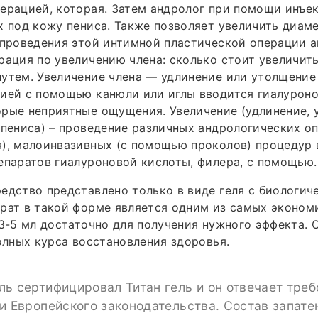
перацией, которая. Затем андролог при помощи инъ
х под кожу пениса. Также позволяет увеличить диам
 проведения этой интимной пластической операции 
рация по увеличению члена: сколько стоит увеличит
утем. Увеличение члена — удлинение или утолщение
ией с помощью канюли или иглы вводится гиалуроно
рые неприятные ощущения. Увеличение (удлинение, 
(пениса) – проведение различных андрологических о
), малоинвазивных (с помощью проколов) процедур 
епаратов гиалуроновой кислоты, филера, с помощью.
едство представлено только в виде геля с биологич
рат в такой форме является одним из самых эконом
 3-5 мл достаточно для получения нужного эффекта. 
полных курса восстановления здоровья.
ь сертифицировал Титан гель и он отвечает тре
и Европейского законодательства. Состав запате