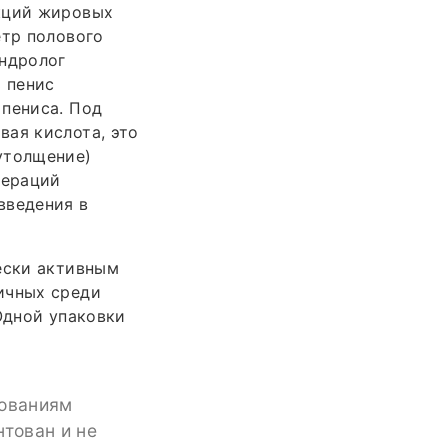
екций жировых
етр полового
андролог
ь пенис
 пениса. Под
вая кислота, это
утолщение)
пераций
введения в
ески активным
ичных среди
Одной упаковки
бованиям
нтован и не