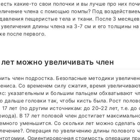
есть какие-то свои попочки и вы лучше про них поч
величение члена с помощью помпы? Под воздействие
давления пещеристые тела и ткани. После 3 месяце
увеличения длины члена на 3-7 см и его толщины на
же после первого.
 лет можно увеличивать член
ить член подростка. Безопасные методики увеличен
ениса. Со временем силу сжатия, время увеличивают
ис: указательным и большим пальцем обхватывают чле
о дальше головки так, чтобы кисть была. Рост полов
17 лет (по другим источникам: до 20–22 лет, т.е. до
риода). В 17 лет половой член достигает максимальн
емного уменьшится. Со скольки лет можно сделать 
лечение?. Операция по увеличению длины полового ч
ентотомии. Ориентировочная стоимость операции пр