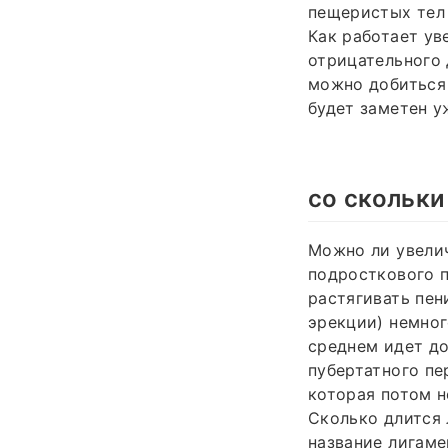
пещеристых тел 
Как работает у
отрицательного 
можно добиться 
будет заметен у
со скольки
Можно ли увелич
подросткового п
растягивать пен
эрекции) немног
среднем идет до 
пубертатного пе
которая потом н
Сколько длится 
название лигам