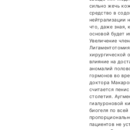
сильно жечь кож
средство в содо
нейтрализации н
что, даже зная,
основой будет и
Увеличение член
Лигаментотомия
хирургической о
влияние на дост
аномалий полов
гормонов во вре
доктора Макаро
считается пенис
столетия. Аугме
гиалуроновой ки
биогеля по всей
пропорционально
пациентов не ус