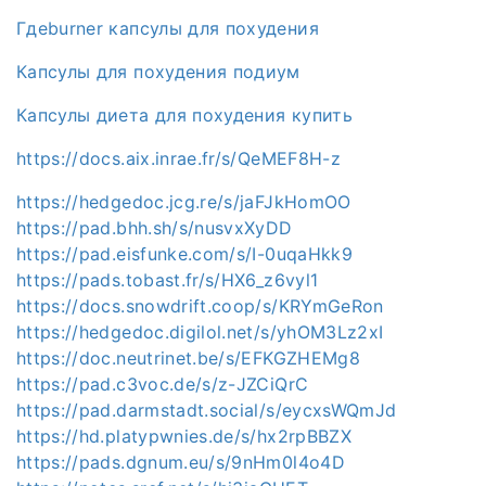
Гдеburner капсулы для похудения
Капсулы для похудения подиум
Капсулы диета для похудения купить
https://docs.aix.inrae.fr/s/QeMEF8H-z
https://hedgedoc.jcg.re/s/jaFJkHomOO
https://pad.bhh.sh/s/nusvxXyDD
https://pad.eisfunke.com/s/I-0uqaHkk9
https://pads.tobast.fr/s/HX6_z6vyl1
https://docs.snowdrift.coop/s/KRYmGeRon
https://hedgedoc.digilol.net/s/yhOM3Lz2xI
https://doc.neutrinet.be/s/EFKGZHEMg8
https://pad.c3voc.de/s/z-JZCiQrC
https://pad.darmstadt.social/s/eycxsWQmJd
https://hd.platypwnies.de/s/hx2rpBBZX
https://pads.dgnum.eu/s/9nHm0l4o4D