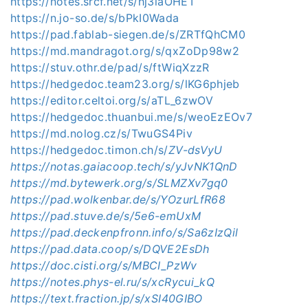
https://notes.srcf.net/s/hj3iaOHET
https://n.jo-so.de/s/bPkI0Wada
https://pad.fablab-siegen.de/s/ZRTfQhCM0
https://md.mandragot.org/s/qxZoDp98w2
https://stuv.othr.de/pad/s/ftWiqXzzR
https://hedgedoc.team23.org/s/lKG6phjeb
https://editor.celtoi.org/s/aTL_6zwOV
https://hedgedoc.thuanbui.me/s/weoEzEOv7
https://md.nolog.cz/s/TwuGS4Piv
https://hedgedoc.timon.ch/s/
ZV-dsVyU
https://notas.gaiacoop.tech/s/yJvNK1QnD
https://md.bytewerk.org/s/SLMZXv7gq0
https://pad.wolkenbar.de/s/YOzurLfR68
https://pad.stuve.de/s/5e6-emUxM
https://pad.deckenpfronn.info/s/Sa6zIzQil
https://pad.data.coop/s/DQVE2EsDh
https://doc.cisti.org/s/MBCI_PzWv
https://notes.phys-el.ru/s/xcRycui_kQ
https://text.fraction.jp/s/xSI40GIBO