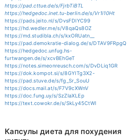
https://pad.cttue.de/s/FjrbTiBTL
https://hedgedoc.inet.tu-berlin.de/s/Vr1i10Ht
https://pads.jeito.nl/s/DvsFDlYC99
https://hd.wedler.me/s/V8qaQs8OZ
https://md.studibla.ch/s/kxORUatn__
https://pad.demokratie-dialog.de/s/DTAV9FRpgQ
https://hedgedoc.unfug.hs-
furtwangen.de/s/xcvBEhGeT
https://notes.simeonreusch.com/s/DvDLiq1GR
https://dok.kompot.si/s/8GYlTg3X2-
https://pad.stuve.de/s/fg_Sr_SouU
https://docs.mail.at/s/F7V9cXWnV
https://doc.fung.uy/s/SzZIaXLEp
https://text.cowokr.de/s/SkLy45CtWl
Капсулы диета для похудения