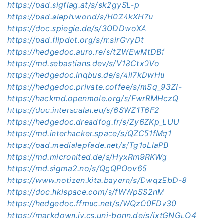
https://pad.sigflag.at/s/sk2gySL-p
https://pad.aleph.world/s/H0Z4kXH7u
https://doc.spiegie.de/s/
3ODDwoXA
https://pad.flipdot.org/s/msirGvyDt
https://hedgedoc.auro.re/s/tZWEwMtDBf
https://md.sebastians.dev/s/V18Ctx0Vo
https://hedgedoc.inqbus.de/s/4il7kDwHu
https://hedgedoc.private.coffee/s/mSq_93ZI-
https://hackmd.openmole.org/s/FwrRMHczQ
https://doc.interscalar.eu/s/6SWZ1T6F2
https://hedgedoc.dreadfog.fr/s/Zy6ZKp_LUU
https://md.interhacker.space/s/QZC51fMq1
https://pad.medialepfade.net/s/Tg1oLlaPB
https://md.micronited.de/s/HyxRm9RKWg
https://md.sigma2.no/s/QgQPOov65
https://www.notizen.kita.bayern/s/DwqzEbD
-8
https://doc.hkispace.com/s/fWWpSS2nM
https://hedgedoc.ffmuc.net/s/WQzO0FDv30
https://markdown.iv.cs.uni-bonn.de/s/ixtGNGLO4