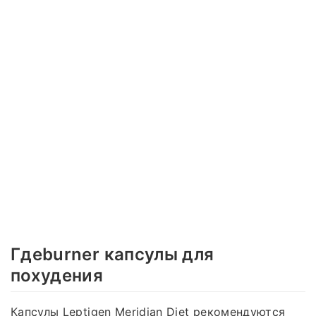
Гдеburner капсулы для
похудения
Капсулы Leptigen Meridian Diеt рекомендуются